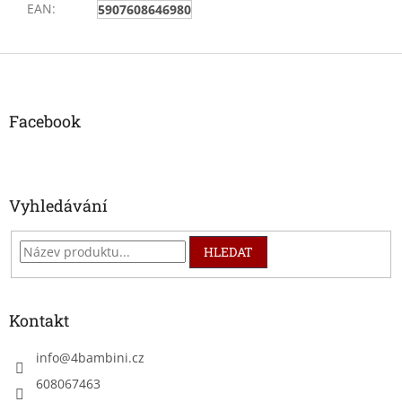
EAN
:
5907608646980
Z
á
p
a
Facebook
t
í
Vyhledávání
HLEDAT
Kontakt
info
@
4bambini.cz
608067463