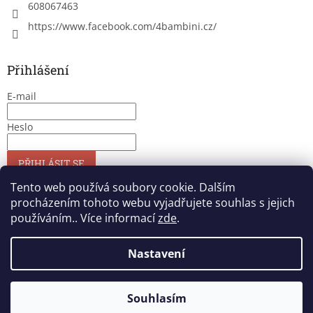
608067463
https://www.facebook.com/4bambini.cz/
Přihlášení
E-mail
Heslo
PŘIHLÁSIT SE
Nová registrace
Zapomenuté heslo
Tento web používá soubory cookie. Dalším
procházením tohoto webu vyjadřujete souhlas s jejich
používáním.. Více informací
zde
.
Vytvořil Shoptet
Nastavení
Copyright 2026
4bambini
. Všechna práva vyhrazena.
Upravit
Souhlasím
nastavení cookies