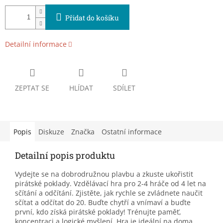
Přidat do košíku
Detailní informace
ZEPTAT SE
HLÍDAT
SDÍLET
Popis
Diskuze
Značka
Ostatní informace
Detailní popis produktu
Vydejte se na dobrodružnou plavbu a zkuste ukořistit
pirátské poklady. Vzdělávací hra pro 2-4 hráče od 4 let na
sčítání a odčítání. Zjistěte, jak rychle se zvládnete naučit
sčítat a odčítat do 20. Buďte chytří a vnímaví a buďte
první, kdo získá pirátské poklady! Trénujte paměť,
koncentraci a logické myšlení. Hra je ideální na doma,