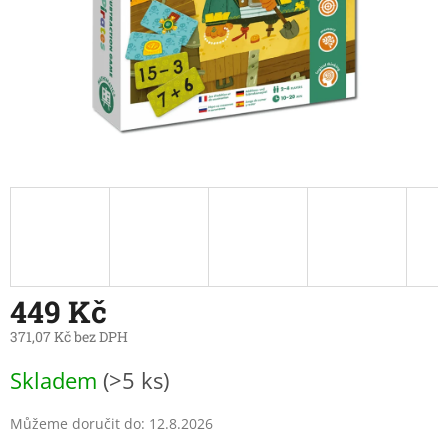
449 Kč
371,07 Kč bez DPH
Měrná
Skladem
(>5 ks)
cena:
Můžeme doručit do:
12.8.2026