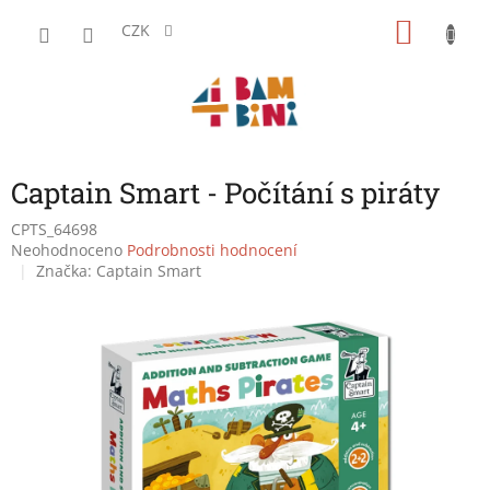
Přejít
NÁKU
na
CZK
obsah
KOŠÍK
Captain Smart - Počítání s piráty
CPTS_64698
Průměrné
Neohodnoceno
Podrobnosti hodnocení
hodnocení
Značka:
Captain Smart
produktu
je
0,0
z
5
hvězdiček.