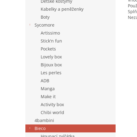
Dětské kostýmy
Použ
Kabelky a peněženky
Splň
Boty
Nezá
Sycomore
Artissimo
Stick'n fun
Pockets
Lovely box
Bijoux box
Les perles
ADB
Manga
Make it
Activity box
Chibi world
4bambini
Bieco
Houpací zvířátka