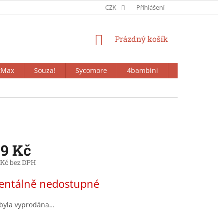
CZK
Přihlášení
NÁKUPNÍ
Prázdný košík
KOŠÍK
tMax
Souza!
Sycomore
4bambini
Bieco
99 Kč
 Kč bez DPH
ntálně nedostupné
 byla vyprodána…