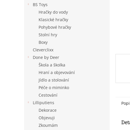
n
BS Toys
e
Hračky do vody
l
Klasické hračky
Pohybové hračky
Stolní hry
Boxy
Cleverclixx
Done by Deer
Škola a školka
Hraní a objevování
Jídlo a stolování
Péče o miminko
Cestování
Lilliputiens
Popi
Dekorace
Objevuji
Det
Zkoumám