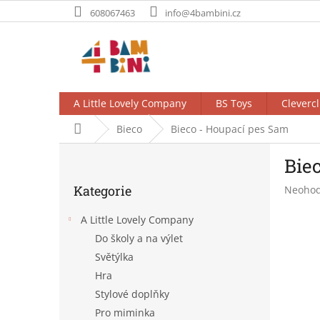
Přejít
608067463
info@4bambini.cz
na
obsah
A Little Lovely Company
BS Toys
Clevercl
Domů
Bieco
Bieco - Houpací pes Sam
P
Bie
o
Přeskočit
s
Kategorie
Průměr
Neoho
kategorie
t
hodnoc
r
produk
A Little Lovely Company
a
je
Do školy a na výlet
n
0,0
Světýlka
z
n
5
í
Hra
hvězdič
p
Stylové doplňky
a
Pro miminka