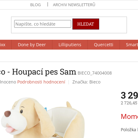
BLOG
ARCHIV NEWSLETTERŮ
HLEDAT
ixx
Done by Deer
Lilliputiens
Quercetti
Smar
co - Houpací pes Sam
BIECO_74004008
né
dnoceno
Podrobnosti hodnocení
Značka:
Bieco
ení
3 2
tu
2 726,45
Měrná
Mome
cena:
ek.
Položka