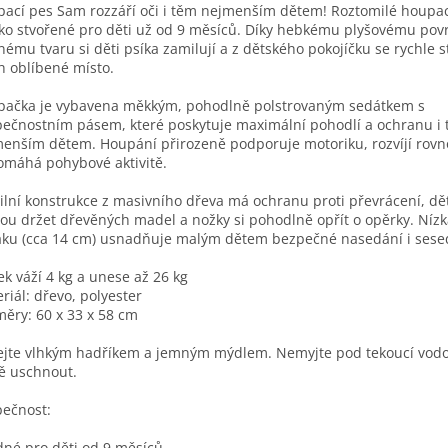
ací pes Sam rozzáří oči i těm nejmenším dětem! Roztomilé houpací
ako stvořené pro děti už od 9 měsíců. Díky hebkému plyšovému pov
nému tvaru si děti psíka zamilují a z dětského pokojíčku se rychle 
ch oblíbené místo.
ačka je vybavena měkkým, pohodlně polstrovaným sedátkem s
ečnostním pásem, které poskytuje maximální pohodlí a ochranu i
enším dětem. Houpání přirozeně podporuje motoriku, rozvíjí rov
máhá pohybové aktivitě.
ilní konstrukce z masivního dřeva má ochranu proti převrácení, dět
u držet dřevěných madel a nožky si pohodlně opřít o opěrky. Nízk
ku (cca 14 cm) usnadňuje malým dětem bezpečné nasedání i sese
ek váží 4 kg a unese až 26 kg
riál: dřevo, polyester
ěry: 60 x 33 x 58 cm
ejte vlhkým hadříkem a jemným mýdlem. Nemyjte pod tekoucí vod
ě uschnout.
ečnost:
né pro děti od 9 měsíců