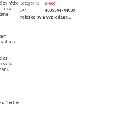
 zvířátko
Kategorie
:
Bieco
rchu a
EAN
:
4005544744089
stane
Položka byla vyprodána…
 těm
nováhu a
i se
á výška
dání.
ou. Nechte