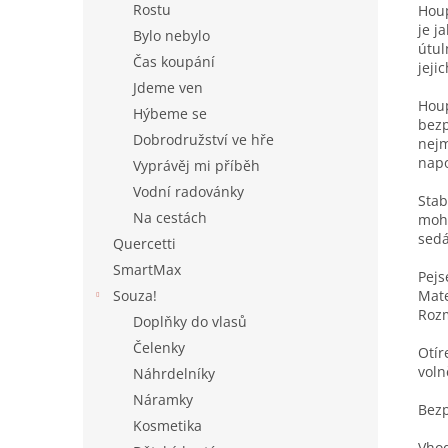
Rostu
Houp
je j
Bylo nebylo
útul
Čas koupání
jeji
Jdeme ven
Houp
Hýbeme se
bezp
Dobrodružství ve hře
nejm
napo
Vyprávěj mi příběh
Vodní radovánky
Stab
Na cestách
moho
sedá
Quercetti
SmartMax
Pejs
Mate
Souza!
Rozm
Doplňky do vlasů
Čelenky
Otír
voln
Náhrdelníky
Náramky
Bezp
Kosmetika
Vhod