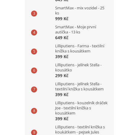
SmartMax - mix vozidel - 25
ks
999 Kč
SmartMax - Moje první
autíčka - 13 ks
649 Kč
Lilliputiens - Farma - textilní
knížka s kousátkem
399 Kč
Lilliputiens - jelínek Stella -
kousátko
299 Kč
Lilliputiens - jelínek Stella -
textilní knížka s kousátkem
399 Kč
Lilliputiens - kouzelník dráček
Joe - textilní knížka s
kousátkem
399 Kč
Lilliputiens - textilní knížka s
koukátkem - pejsek Jules