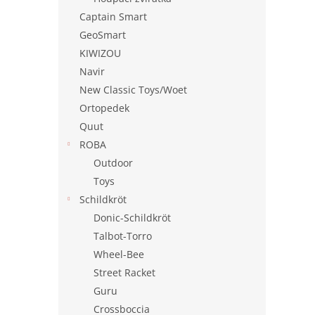
Captain Smart
GeoSmart
KIWIZOU
Navir
New Classic Toys/Woet
Ortopedek
Quut
ROBA
Outdoor
Toys
Schildkröt
Donic-Schildkröt
Talbot-Torro
Wheel-Bee
Street Racket
Guru
Crossboccia