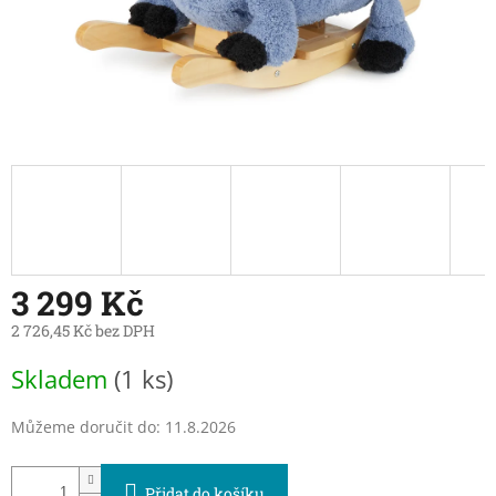
3 299 Kč
2 726,45 Kč bez DPH
Měrná
Skladem
(1 ks)
cena:
Můžeme doručit do:
11.8.2026
Přidat do košíku