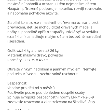
maximální pohodlí a ochranu i těm nejmenším dětem.
Houpání přirozeně podporuje motoriku, rozvíjí rovnováhu
a napomáhá pohybové aktivitě.
Stabilní konstrukce z masivního dřeva má ochranu proti
převrácení, děti se mohou držet dřevěných madel a
nožky si pohodlně opřít o stupačky. Nízká výška sedáku
(cca 14 cm) usnadňuje malým dětem bezpečné nasedání
i sesedání.
Oslík váží 4 kg a unese až 26 kg
Materiál: masivní dřevo, polyester
Rozměry: 60 x 35 x 45 cm
Otírejte vlhkým hadříkem a jemným mýdlem. Nemyjte
pod tekoucí vodou. Nechte volně uschnout.
Bezpečnost:
Vhodné pro děti od 9 měsíců
Používejte pouze pod dohledem dospělé osoby
Splňuje evropské bezpečnostní normy EN-71-1-2-3-9
Nezávisle testováno a zkontrolováno na škodlivé látky