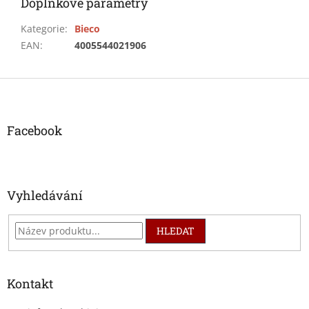
Doplňkové parametry
Kategorie
:
Bieco
EAN
:
4005544021906
Z
á
p
a
Facebook
t
í
Vyhledávání
HLEDAT
Kontakt