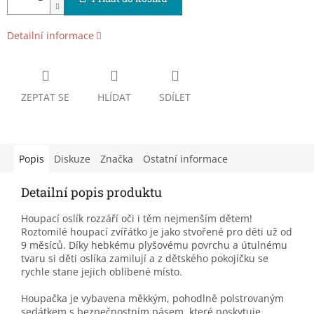
Detailní informace
ZEPTAT SE
HLÍDAT
SDÍLET
Popis
Diskuze
Značka
Ostatní informace
Detailní popis produktu
Houpací oslík rozzáří oči i těm nejmenším dětem!
Roztomilé houpací zvířátko je jako stvořené pro děti už od
9 měsíců. Díky hebkému plyšovému povrchu a útulnému
tvaru si děti oslíka zamilují a z dětského pokojíčku se
rychle stane jejich oblíbené místo.
Houpačka je vybavena měkkým, pohodlně polstrovaným
sedátkem s bezpečnostním pásem, které poskytuje