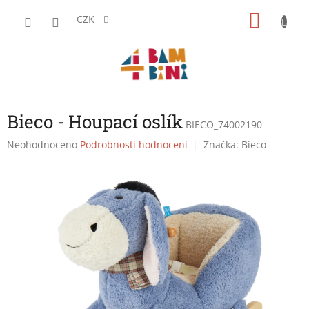
Přejít
NÁKU
na
CZK
obsah
KOŠÍK
Bieco - Houpací oslík
BIECO_74002190
Průměrné
Neohodnoceno
Podrobnosti hodnocení
Značka:
Bieco
hodnocení
produktu
je
0,0
z
5
hvězdiček.