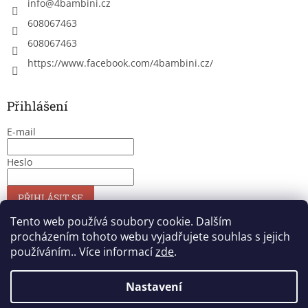
info
@
4bambini.cz
608067463
608067463
https://www.facebook.com/4bambini.cz/
Přihlášení
E-mail
Heslo
PŘIHLÁSIT SE
Nová registrace
Zapomenuté heslo
Tento web používá soubory cookie. Dalším
procházením tohoto webu vyjadřujete souhlas s jejich
používáním.. Více informací
zde
.
Vytvořil Shoptet
Nastavení