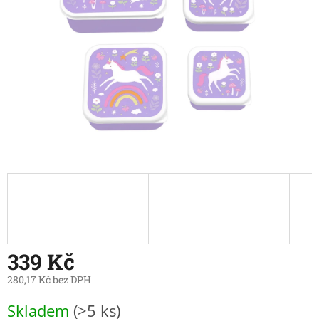
339 Kč
280,17 Kč bez DPH
Měrná
Skladem
(>5 ks)
cena: