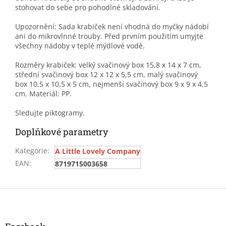
stohovat do sebe pro pohodlné skladování.
Upozornění: Sada krabiček není vhodná do myčky nádobí
ani do mikrovlnné trouby. Před prvním použitím umyjte
všechny nádoby v teplé mýdlové vodě.
Rozměry krabiček: velký svačinový box 15,8 x 14 x 7 cm,
střední svačinový box 12 x 12 x 5,5 cm, malý svačinový
box 10,5 x 10,5 x 5 cm, nejmenší svačinový box 9 x 9 x 4,5
cm. Materiál: PP.
Sledujte piktogramy.
Doplňkové parametry
Kategorie
:
A Little Lovely Company
EAN
:
8719715003658
Z
á
p