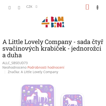
Přejít
NÁKU
na
CZK
obsah
KOŠÍK
A Little Lovely Company - sada čtyř
svačinových krabiček - jednorožci
a duha
ALLC_SBSEUD73
Průměrné
Neohodnoceno
Podrobnosti hodnocení
hodnocení
Značka:
A Little Lovely Company
produktu
je
0,0
z
5
hvězdiček.