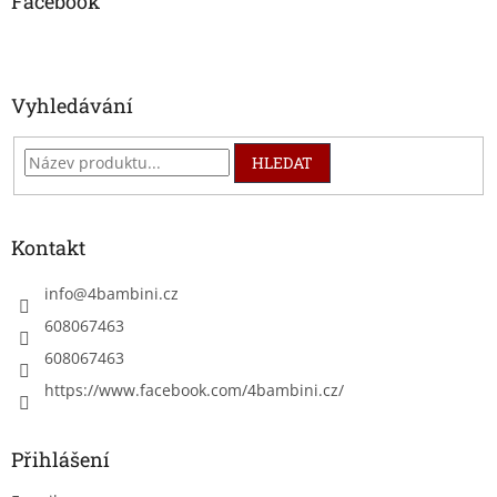
a
Facebook
t
í
Vyhledávání
HLEDAT
Kontakt
info
@
4bambini.cz
608067463
608067463
https://www.facebook.com/4bambini.cz/
Přihlášení