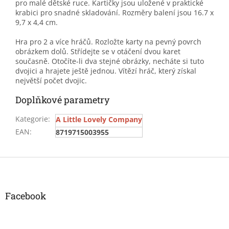
pro malé dětské ruce. Kartičky jsou uložené v praktické
krabici pro snadné skladování. Rozměry balení jsou 16.7 x
9,7 x 4,4 cm.
Hra pro 2 a více hráčů. Rozložte karty na pevný povrch
obrázkem dolů. Střídejte se v otáčení dvou karet
současně. Otočíte-li dva stejné obrázky, necháte si tuto
dvojici a hrajete ještě jednou. Vítězí hráč, který získal
největší počet dvojic.
Doplňkové parametry
Kategorie
:
A Little Lovely Company
EAN
:
8719715003955
Z
á
p
a
Facebook
t
í