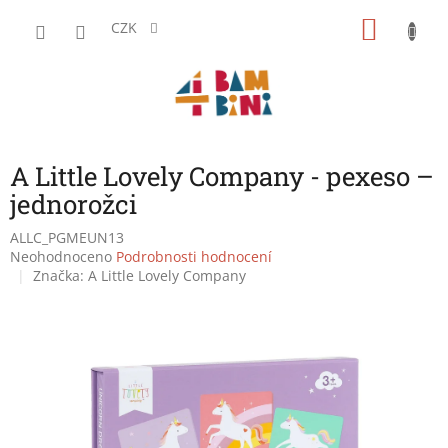
Přejít
NÁKU
na
CZK
obsah
KOŠÍK
A Little Lovely Company - pexeso –
jednorožci
ALLC_PGMEUN13
Průměrné
Neohodnoceno
Podrobnosti hodnocení
hodnocení
Značka:
A Little Lovely Company
produktu
je
0,0
z
5
hvězdiček.