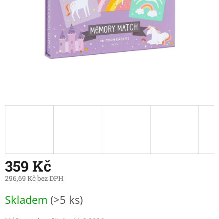
359 Kč
296,69 Kč bez DPH
Měrná
Skladem
(>5 ks)
cena: