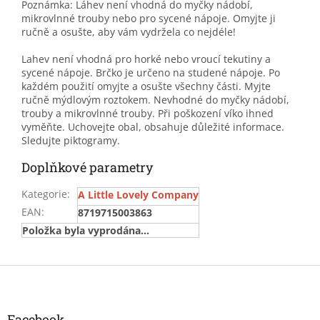
Poznámka: Láhev není vhodná do myčky nádobí,
mikrovlnné trouby nebo pro sycené nápoje. Omyjte ji
ručně a osušte, aby vám vydržela co nejdéle!
Lahev není vhodná pro horké nebo vroucí tekutiny a
sycené nápoje. Brčko je určeno na studené nápoje. Po
každém použití omyjte a osušte všechny části. Myjte
ručně mýdlovým roztokem. Nevhodné do myčky nádobí,
trouby a mikrovlnné trouby. Při poškození víko ihned
vyměňte. Uchovejte obal, obsahuje důležité informace.
Sledujte piktogramy.
Doplňkové parametry
Kategorie
:
A Little Lovely Company
EAN
:
8719715003863
Položka byla vyprodána…
Z
á
p
a
Facebook