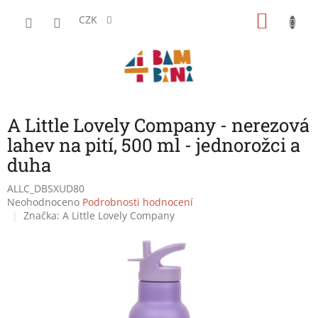
Přejít
NÁKU
na
CZK
obsah
KOŠÍK
A Little Lovely Company - nerezová
lahev na pití, 500 ml - jednorožci a
duha
ALLC_DBSXUD80
Průměrné
Neohodnoceno
Podrobnosti hodnocení
hodnocení
Značka:
A Little Lovely Company
produktu
je
0,0
z
5
hvězdiček.