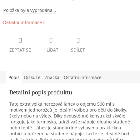
Položka byla vyprodána…
Detailní informace
ZEPTAT SE
HLÍDAT
SDÍLET
Popis
Diskuze
Značka
Ostatní informace
Detailní popis produktu
Tato extra velká nerezová lahev o objemu 500 ml s
motivem jednorožců je ideální volbou pro děti do školky,
školy nebo na výlety. Díky dvoustěnné konstrukci skvěle
funguje jako termoska, udrží vaše nápoje dlouho studené
nebo teplé. Láhev je standardně vybavena praktickou
hubicí a brčkem na studené nápoje, takže se ideálně hodí
na každý den. Pokud máte rádi horké nápoje, můžete si