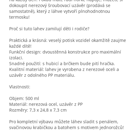
dokoupit nerezový šroubovací uzávěr (prodává se
samostatně), který z láhve vytvoří plnohodnotnou
termosku!
Proč si tuto lahev zamilují děti i rodiče?
Praktická a krásná: veselý potisk vozidel okamžitě zaujme
každé dítě!
Funkční design: dvoustěnná konstrukce pro maximální
izolaci.
Snadné použití: s hubicí a brčkem bude pití hračka.
Kvalitní materiál: lahev je vyrobena z nerezové oceli a
uzávěr z odolného PP materiálu.
Vlastnosti:
Objem: 500 ml
Materiál: nerezová ocel, uzávěr z PP
Rozměry: 7,3 x 24,8 x 7,3 cm
Pro kompletní výbavu můžete láhev sladit s penálem,
svačinovou krabičkou a batohem s motivem jednorožců!