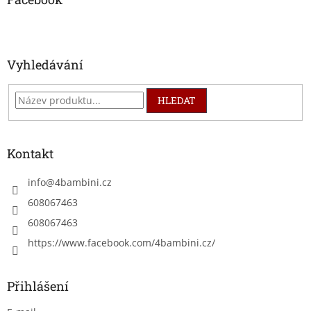
t
í
Vyhledávání
HLEDAT
Kontakt
info
@
4bambini.cz
608067463
608067463
https://www.facebook.com/4bambini.cz/
Přihlášení