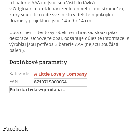
tři baterie AAA (nejsou součástí dodávky).
v Originální dárek k narozeninám nebo pod stromeček,
který si určitě najde své místo v dětském pokojíku.
Rozměry projektoru jsou 14 x 9 x 14 cm.
Upozornění - tento výrobek není hračka, slouží jako
dekorace. Uchovejte obal, obsahuje důležité informace. K
výrobku jsou potřeba 3 baterie AAA (nejsou součástí
balení).
Doplňkové parametry
Kategorie
:
A Little Lovely Company
EAN
:
8719715003054
Položka byla vyprodána…
Z
á
p
a
Facebook
t