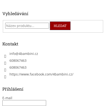
í
Vyhledávání
HLEDAT
Kontakt
info
@
4bambini.cz
608067463
608067463
https://www.facebook.com/4bambini.cz/
Přihlášení
E-mail