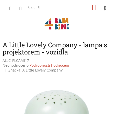
Přejít
NÁKU
na
CZK
obsah
KOŠÍK
A Little Lovely Company - lampa s
projektorem - vozidla
ALLC_PLCAMI17
Průměrné
Neohodnoceno
Podrobnosti hodnocení
hodnocení
Značka:
A Little Lovely Company
produktu
je
0,0
z
5
hvězdiček.