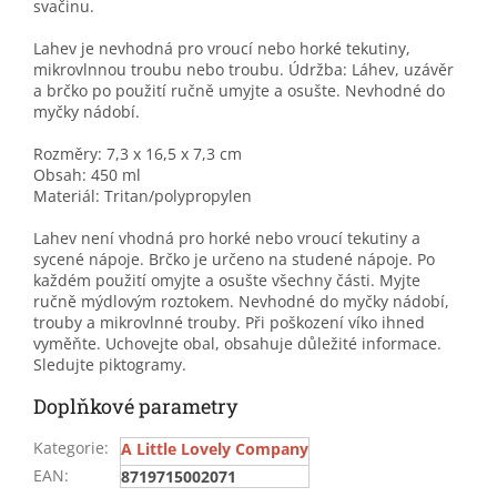
svačinu.
Lahev je nevhodná pro vroucí nebo horké tekutiny,
mikrovlnnou troubu nebo troubu. Údržba: Láhev, uzávěr
a brčko po použití ručně umyjte a osušte. Nevhodné do
myčky nádobí.
Rozměry: 7,3 x 16,5 x 7,3 cm
Obsah: 450 ml
Materiál: Tritan/polypropylen
Lahev není vhodná pro horké nebo vroucí tekutiny a
sycené nápoje. Brčko je určeno na studené nápoje. Po
každém použití omyjte a osušte všechny části. Myjte
ručně mýdlovým roztokem. Nevhodné do myčky nádobí,
trouby a mikrovlnné trouby. Při poškození víko ihned
vyměňte. Uchovejte obal, obsahuje důležité informace.
Sledujte piktogramy.
Doplňkové parametry
Kategorie
:
A Little Lovely Company
EAN
:
8719715002071