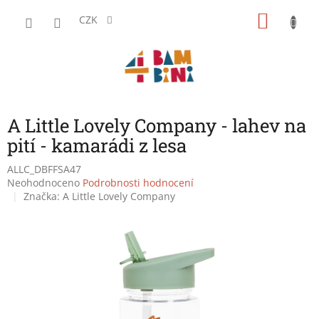
Přejít
NÁKU
na
CZK
obsah
KOŠÍK
A Little Lovely Company - lahev na
pití - kamarádi z lesa
ALLC_DBFFSA47
Průměrné
Neohodnoceno
Podrobnosti hodnocení
hodnocení
Značka:
A Little Lovely Company
produktu
je
0,0
z
5
hvězdiček.