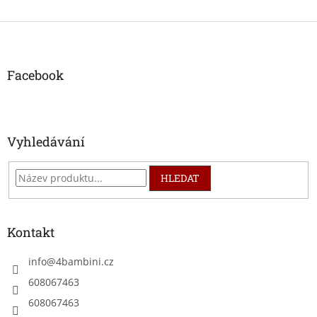
Z
á
p
a
Facebook
t
í
Vyhledávání
HLEDAT
Kontakt
info
@
4bambini.cz
608067463
608067463