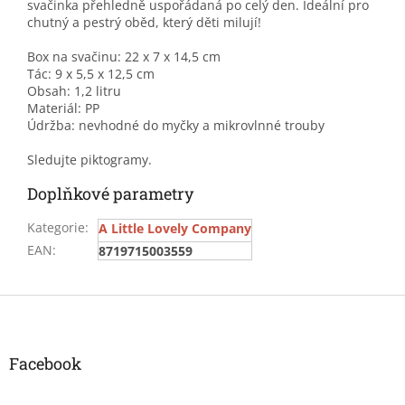
svačinka přehledně uspořádaná po celý den. Ideální pro
chutný a pestrý oběd, který děti milují!
Box na svačinu: 22 x 7 x 14,5 cm
Tác: 9 x 5,5 x 12,5 cm
Obsah: 1,2 litru
Materiál: PP
Údržba: nevhodné do myčky a mikrovlnné trouby
Sledujte piktogramy.
Doplňkové parametry
Kategorie
:
A Little Lovely Company
EAN
:
8719715003559
Z
á
p
a
Facebook
t
í