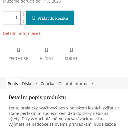
Můžeme doručit do:
11.8.2026
Přidat do košíku
Detailní informace
ZEPTAT SE
HLÍDAT
SDÍLET
Popis
Diskuze
Značka
Ostatní informace
Detailní popis produktu
Tento praktický svačinový box s potiskem lesních zvířat se
stane perfektním společníkem dětí do školy nebo na
výlety. Díky vzduchotěsnému zacvakávacímu víku a
vyjímatelné nádobce se dvěma přihrádkami bude každá