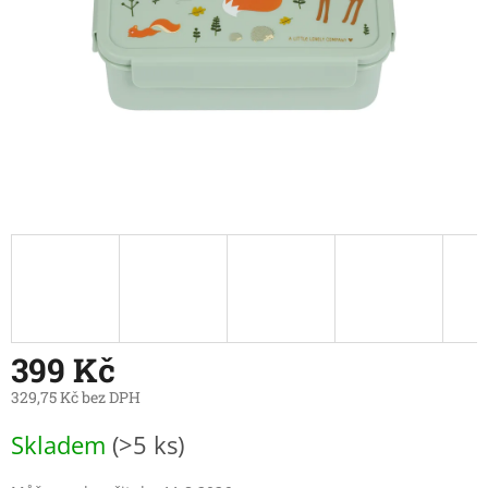
399 Kč
329,75 Kč bez DPH
Měrná
Skladem
(>5 ks)
cena: