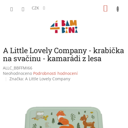
Přejít
NÁKU
na
CZK
obsah
KOŠÍK
A Little Lovely Company - krabička
na svačinu - kamarádi z lesa
ALLC_BBFFMI66
Průměrné
Neohodnoceno
Podrobnosti hodnocení
hodnocení
Značka:
A Little Lovely Company
produktu
je
0,0
z
5
hvězdiček.