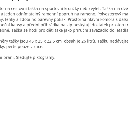
torná cestovní taška na sportovní kroužky nebo výlet. Taška má dv
 a jeden odnímatelný ramenní popruh na rameno. Polyesterový mat
ý, lehký a zdobí ho barevný potisk. Prostorná hlavní komora s dalš
boční kapsy a přední přihrádka na zip poskytují dostatek prostoru 
ebné. Taška se hodí pro děti také jako příruční zavazadlo do letadla
ěry tašky jsou 46 x 25 x 22,5 cm, obsah je 26 litrů. Tašku nedávejt
ky, perte pouze v ruce.
í praní. Sledujte piktogramy.