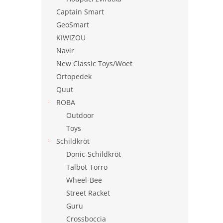
Captain Smart
GeoSmart
KIWIZOU
Navir
New Classic Toys/Woet
Ortopedek
Quut
ROBA
Outdoor
Toys
Schildkröt
Donic-Schildkröt
Talbot-Torro
Wheel-Bee
Street Racket
Guru
Crossboccia