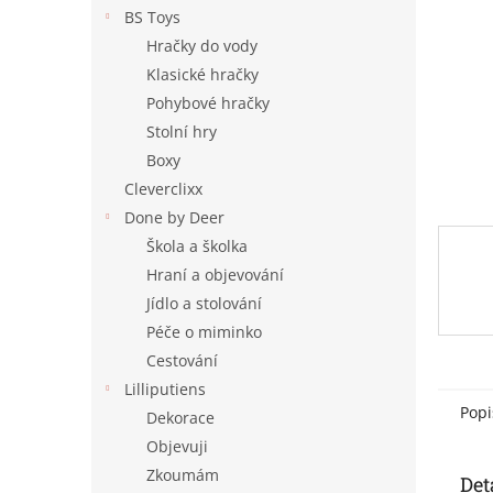
n
BS Toys
e
Hračky do vody
l
Klasické hračky
Pohybové hračky
Stolní hry
Boxy
Cleverclixx
Done by Deer
Škola a školka
Hraní a objevování
Jídlo a stolování
Péče o miminko
Cestování
Lilliputiens
Popi
Dekorace
Objevuji
Zkoumám
Det