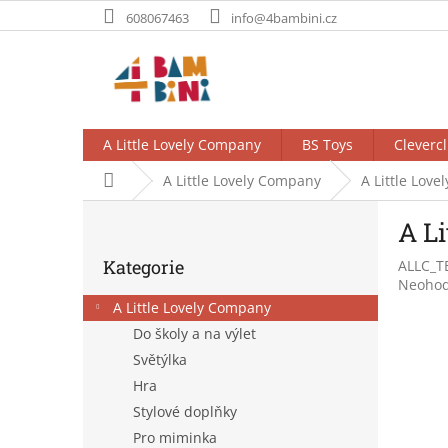
Přejít
608067463
info@4bambini.cz
na
obsah
A Little Lovely Company
BS Toys
Clevercl
Domů
A Little Lovely Company
A Little Love
P
A Li
o
Přeskočit
s
Kategorie
ALLC_T
kategorie
t
Průměr
Neoho
r
hodnoc
A Little Lovely Company
a
produk
Do školy a na výlet
n
je
Světýlka
0,0
n
z
í
Hra
5
p
Stylové doplňky
hvězdič
a
Pro miminka