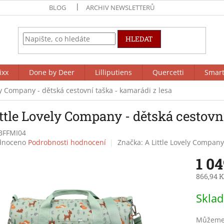
BLOG
ARCHIV NEWSLETTERŮ
HLEDAT
ixx
Done by Deer
Lilliputiens
Quercetti
Smar
ly Company - dětská cestovní taška - kamarádi z lesa
ttle Lovely Company - dětská cestovní
BFFMI04
né
dnoceno
Podrobnosti hodnocení
Značka:
A Little Lovely Company
ení
1 0
tu
866,94 K
Měrná
Skla
cena:
ek.
Můžeme 