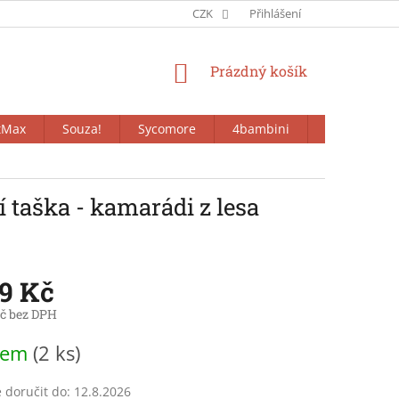
CZK
Přihlášení
NÁKUPNÍ
Prázdný košík
KOŠÍK
tMax
Souza!
Sycomore
4bambini
Bieco
 taška - kamarádi z lesa
49 Kč
č bez DPH
dem
(2 ks)
doručit do:
12.8.2026