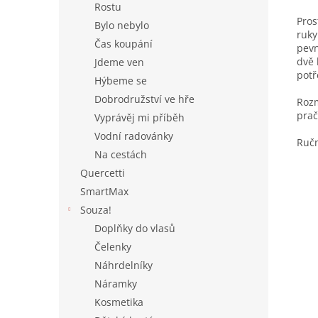
Rostu
Pros
Bylo nebylo
ruky
Čas koupání
pevn
dvě 
Jdeme ven
potř
Hýbeme se
Dobrodružství ve hře
Rozm
prač
Vyprávěj mi příběh
Vodní radovánky
Ručn
Na cestách
Quercetti
SmartMax
Souza!
Doplňky do vlasů
Čelenky
Náhrdelníky
Náramky
Kosmetika